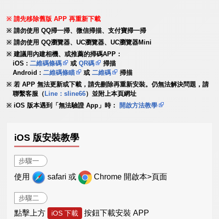
請先移除舊版 APP 再重新下載
請勿使用 QQ掃一掃、微信掃描、支付寶掃一掃
請勿使用 QQ瀏覽器、UC瀏覽器、UC瀏覽器Mini
建議用內建相機、或推薦的掃碼APP：
iOS :
二維碼條碼
或
QR碼
掃描
Android :
二維碼條瞄
或
二維碼
掃描
若 APP 無法更新或下載，請先刪除再重新安裝。仍無法解決問題，請
聯繫客服（
Line：sline66
）並附上本頁網址
iOS 版本遇到「無法驗證 App」時：
開啟方法教學
iOS 版安裝教學
步驟一
使用
safari 或
Chrome 開啟本>頁面
步驟二
點擊上方
按鈕下載安裝 APP
iOS 下載