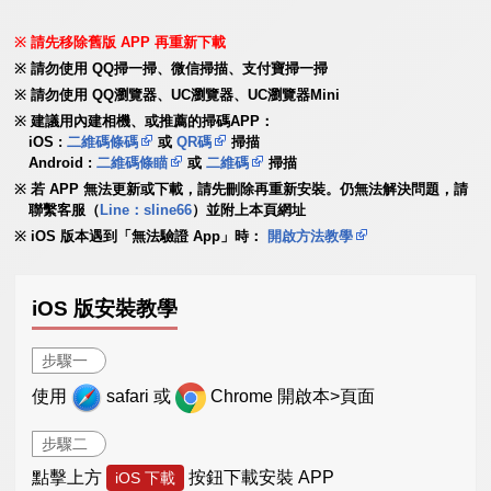
請先移除舊版 APP 再重新下載
請勿使用 QQ掃一掃、微信掃描、支付寶掃一掃
請勿使用 QQ瀏覽器、UC瀏覽器、UC瀏覽器Mini
建議用內建相機、或推薦的掃碼APP：
iOS :
二維碼條碼
或
QR碼
掃描
Android :
二維碼條瞄
或
二維碼
掃描
若 APP 無法更新或下載，請先刪除再重新安裝。仍無法解決問題，請
聯繫客服（
Line：sline66
）並附上本頁網址
iOS 版本遇到「無法驗證 App」時：
開啟方法教學
iOS 版安裝教學
步驟一
使用
safari 或
Chrome 開啟本>頁面
步驟二
點擊上方
按鈕下載安裝 APP
iOS 下載