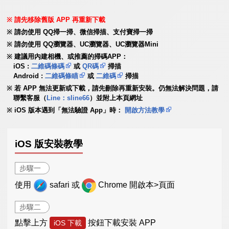
請先移除舊版 APP 再重新下載
請勿使用 QQ掃一掃、微信掃描、支付寶掃一掃
請勿使用 QQ瀏覽器、UC瀏覽器、UC瀏覽器Mini
建議用內建相機、或推薦的掃碼APP：
iOS :
二維碼條碼
或
QR碼
掃描
Android :
二維碼條瞄
或
二維碼
掃描
若 APP 無法更新或下載，請先刪除再重新安裝。仍無法解決問題，請
聯繫客服（
Line：sline66
）並附上本頁網址
iOS 版本遇到「無法驗證 App」時：
開啟方法教學
iOS 版安裝教學
步驟一
使用
safari 或
Chrome 開啟本>頁面
步驟二
點擊上方
按鈕下載安裝 APP
iOS 下載