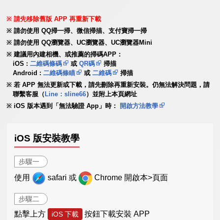
請先移除舊版 APP 再重新下載
請勿使用 QQ掃一掃、微信掃描、支付寶掃一掃
請勿使用 QQ瀏覽器、UC瀏覽器、UC瀏覽器Mini
建議用內建相機、或推薦的掃碼APP：
iOS :
二維碼條碼
或
QR碼
掃描
Android :
二維碼條瞄
或
二維碼
掃描
若 APP 無法更新或下載，請先刪除再重新安裝。仍無法解決問題，請
聯繫客服（
Line：sline66
）並附上本頁網址
iOS 版本遇到「無法驗證 App」時：
開啟方法教學
iOS 版安裝教學
步驟一
使用
safari 或
Chrome 開啟本>頁面
步驟二
點擊上方
按鈕下載安裝 APP
iOS 下載