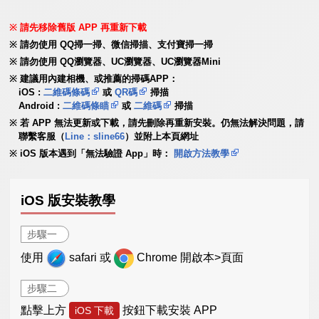
請先移除舊版 APP 再重新下載
請勿使用 QQ掃一掃、微信掃描、支付寶掃一掃
請勿使用 QQ瀏覽器、UC瀏覽器、UC瀏覽器Mini
建議用內建相機、或推薦的掃碼APP：
iOS :
二維碼條碼
或
QR碼
掃描
Android :
二維碼條瞄
或
二維碼
掃描
若 APP 無法更新或下載，請先刪除再重新安裝。仍無法解決問題，請
聯繫客服（
Line：sline66
）並附上本頁網址
iOS 版本遇到「無法驗證 App」時：
開啟方法教學
iOS 版安裝教學
步驟一
使用
safari 或
Chrome 開啟本>頁面
步驟二
點擊上方
按鈕下載安裝 APP
iOS 下載