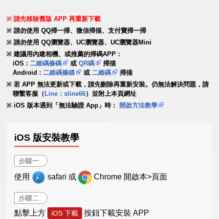
請先移除舊版 APP 再重新下載
請勿使用 QQ掃一掃、微信掃描、支付寶掃一掃
請勿使用 QQ瀏覽器、UC瀏覽器、UC瀏覽器Mini
建議用內建相機、或推薦的掃碼APP：
iOS :
二維碼條碼
或
QR碼
掃描
Android :
二維碼條瞄
或
二維碼
掃描
若 APP 無法更新或下載，請先刪除再重新安裝。仍無法解決問題，請
聯繫客服（
Line：sline66
）並附上本頁網址
iOS 版本遇到「無法驗證 App」時：
開啟方法教學
iOS 版安裝教學
步驟一
使用
safari 或
Chrome 開啟本>頁面
步驟二
點擊上方
按鈕下載安裝 APP
iOS 下載