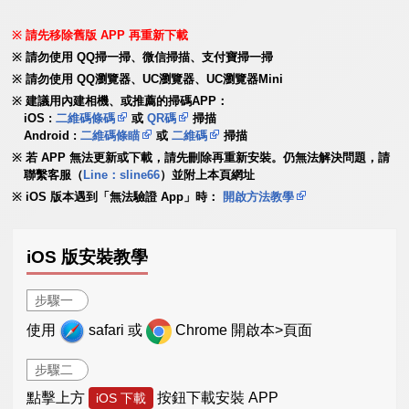
請先移除舊版 APP 再重新下載
請勿使用 QQ掃一掃、微信掃描、支付寶掃一掃
請勿使用 QQ瀏覽器、UC瀏覽器、UC瀏覽器Mini
建議用內建相機、或推薦的掃碼APP：
iOS :
二維碼條碼
或
QR碼
掃描
Android :
二維碼條瞄
或
二維碼
掃描
若 APP 無法更新或下載，請先刪除再重新安裝。仍無法解決問題，請
聯繫客服（
Line：sline66
）並附上本頁網址
iOS 版本遇到「無法驗證 App」時：
開啟方法教學
iOS 版安裝教學
步驟一
使用
safari 或
Chrome 開啟本>頁面
步驟二
點擊上方
按鈕下載安裝 APP
iOS 下載